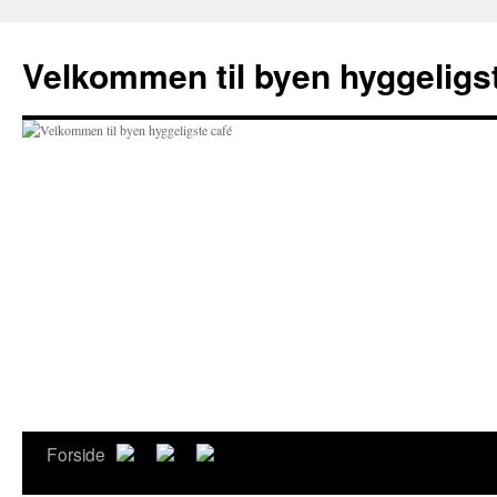
Hop
til
Velkommen til byen hyggeligs
indhold
Forside