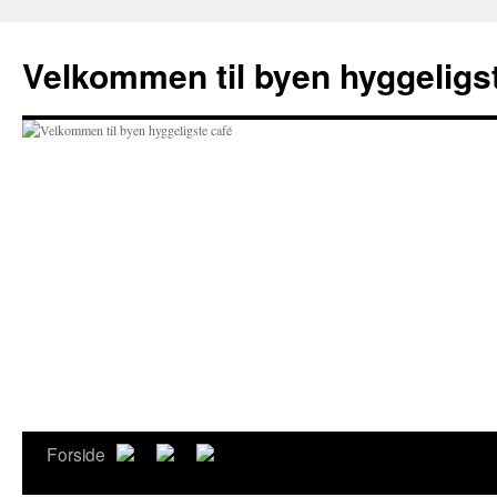
Hop
til
Velkommen til byen hyggeligs
indhold
Forside