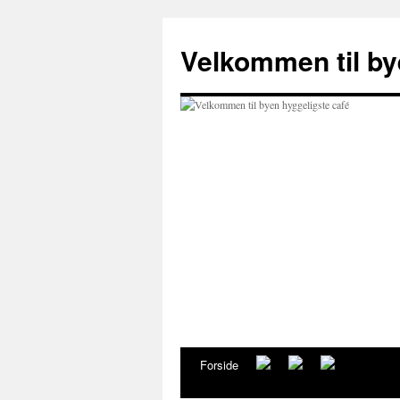
Hop
til
Velkommen til by
indhold
Forside