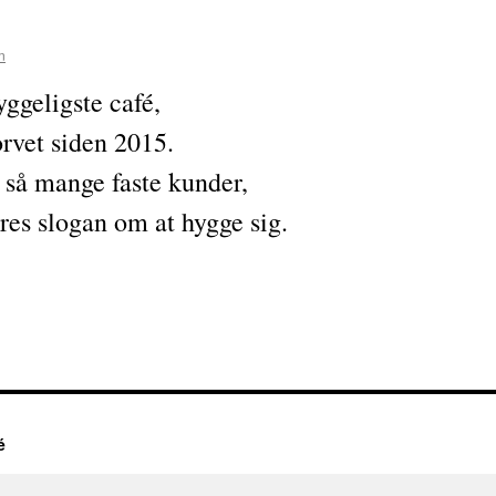
n
ggeligste café,
orvet siden 2015.
ar så mange faste kunder,
res slogan om at hygge sig.
é